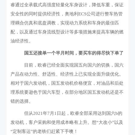
睿通过全承载式高强度轻量化车身设计，降低车重，保证
安全性的同时提供经济性，奥地利
ECS
公司进行整车热管
理耦合仿真和底盘调教，实现动力系统和车身的最佳匹
配，以及通过车身流线型设计等多项措施来提高车辆的燃
油经济性。
国五还接单一个半月时间，要买车的得尽快下单了
目前，欧睿已经全面实现国五向国六的切换，国六
产品在动力性、舒适性、经济性上已实现全面升级优化。
相对于国六发动机，国五发动机价格便宜，对油品和后处
理系统要逊色于国六车型，在部分地区国五发动机还是不
错的选择。
但从
2021
年
7
月
1
日起，欧睿全部采用达到国六
b
的
发动机，客户采购和使用成本略有上升。想“大改小”以及
“定制客运”的老铁们赶紧下手噢！