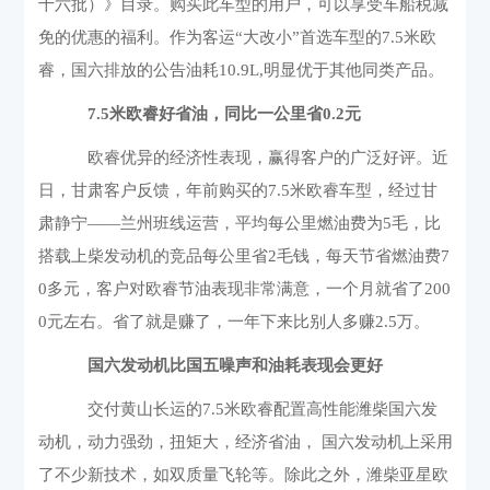
十六批）》目录。购买此车型的用户，可以享受车船税减
免的优惠的福利。作为客运“大改小”首选车型的
7.5
米欧
睿，国六排放的公告油耗
10.9L,
明显优于其他同类产品。
7.5
米欧睿好省油，同比一公里省
0.2
元
欧睿优异的经济性表现，赢得客户的广泛好评。近
日，甘肃客户反馈，年前购买的
7.5
米欧睿车型，经过甘
肃静宁——兰州班线运营，平均每公里燃油费为
5
毛，比
搭载上柴发动机的竞品每公里省
2
毛钱，每天节省燃油费
7
0
多元，客户对欧睿节油表现非常满意，一个月就省了
200
0
元左右。省了就是赚了，一年下来比别人多赚
2.5
万。
国六发动机比国五噪声和油耗表现会更好
交付黄山长运的
7.5
米欧睿配置高性能潍柴国六发
动机，动力强劲，扭矩大，经济省油， 国六发动机上采用
了不少新技术，如双质量飞轮等。除此之外，潍柴亚星欧