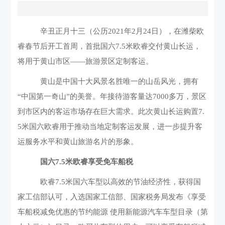
辛丑正月十三（公历
2021
年
2
月
24
日），在潍柴欧
睿春节后开工首周，首批国六
7.5
米欧睿交付黄山长运，
将用于黄山市区——旅游景区定制客运。
黄山是中国十大风景名胜唯一的山岳风光，拥有
“中国第一奇山”的美誉。年接待游客量达
7000
多万，景区
到市区内的客运市场存在巨大需求。此次黄山长运购置
7.
5
米国六欧睿用于推动当地定制客运发展，进一步提升客
运服务水平和黄山旅游名片的形象。
国六
7.5
米欧睿享受免车船税
欧睿
7.5
米国六车型以高效的节油经济性，获得国
家工信部认可，入选国家工信部、国家税务局发布《享受
车船税减免优惠的节约能源 使用新能源汽车车型目录（第